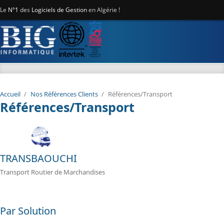
Aller au contenu principal
Le
N°1
des
Logiciels de Gestion
en Algérie !
Accueil
/
Nos Références Clients
/
Références/Transport
Références/Transport
TRANSBAOUCHI
Transport Routier de Marchandises
Par Solution