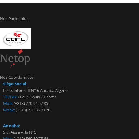
Nos Partenaires
Nos Coordonnées
Siège Social:
Les Santons III N° 6 Annaba Algérie
Tél/Fax:
(+213) 38 45 21 55/56
Mob:
(+213) 770 94 57 85
Mob2:
(+213) 770 35 89 78
Annaba:
Sidi Aissa Villa N°5
Mob:
(+213) 560 50 75 64