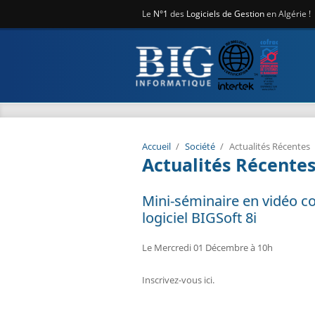
Aller au contenu principal
Le
N°1
des
Logiciels de Gestion
en Algérie !
Accueil
/
Société
/
Actualités Récentes
Actualités Récente
Mini-séminaire en vidéo co
logiciel BIGSoft 8i
Le Mercredi 01 Décembre à 10h
Inscrivez-vous ici.