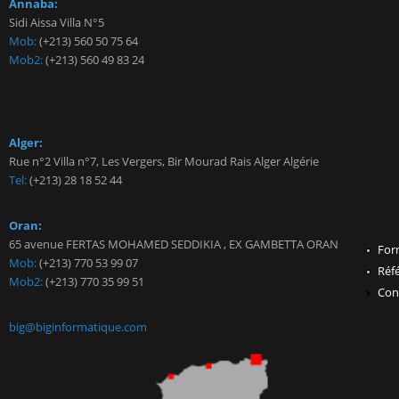
Annaba:
Sidi Aissa Villa N°5
Mob:
(+213) 560 50 75 64
Mob2:
(+213) 560 49 83 24
Alger:
Rue n°2 Villa n°7, Les Vergers, Bir Mourad Rais Alger Algérie
Tel:
(+213) 28 18 52 44
Oran:
65 avenue FERTAS MOHAMED SEDDIKIA , EX GAMBETTA ORAN
For
Mob:
(+213) 770 53 99 07
Réf
Mob2:
(+213) 770 35 99 51
Con
big@biginformatique.com