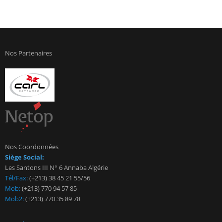
Nos Partenaires
Nos Coordonnées
Siège Social:
Les Santons III N° 6 Annaba Algérie
Tél/Fax:
(+213) 38 45 21 55/56
Mob:
(+213) 770 94 57 85
Mob2:
(+213) 770 35 89 78