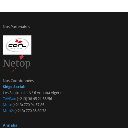
Nos Partenaires
Nos Coordonnées
Siège Social:
Les Santons III N° 6 Annaba Algérie
Tél/Fax:
(+213) 38 45 21 55/56
Mob:
(+213) 770 94 57 85
Mob2:
(+213) 770 35 89 78
Annaba: