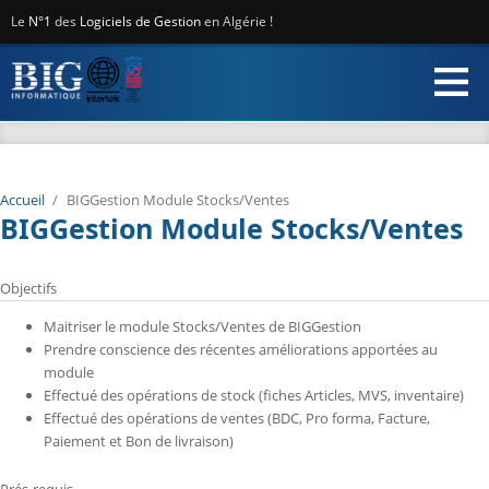
Aller au contenu principal
Le
N°1
des
Logiciels de Gestion
en Algérie !
Accueil
/
BIGGestion Module Stocks/Ventes
BIGGestion Module Stocks/Ventes
Objectifs
Maitriser le module Stocks/Ventes de BIGGestion
Prendre conscience des récentes améliorations apportées au
module
Effectué des opérations de stock (fiches Articles, MVS, inventaire)
Effectué des opérations de ventes (BDC, Pro forma, Facture,
Paiement et Bon de livraison)
Prés-requis