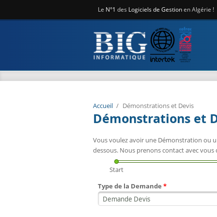
Aller au contenu principal
Le
N°1
des
Logiciels de Gestion
en Algérie !
Accueil
/
Démonstrations et Devis
Démonstrations et D
Vous voulez avoir une Démonstration ou un
dessous. Nous prenons contact avec vous da
Start
Type de la Demande
*